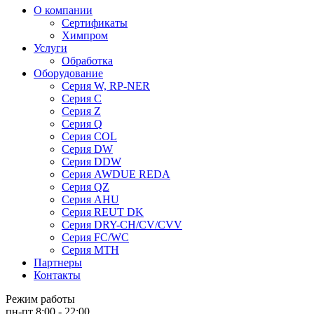
О компании
Сертификаты
Химпром
Услуги
Обработка
Оборудование
Серия W, RP-NER
Серия C
Серия Z
Серия Q
Серия COL
Серия DW
Серия DDW
Серия AWDUE REDA
Серия QZ
Серия AHU
Серия REUT DK
Серия DRY-CH/CV/CVV
Серия FC/WC
Серия MTH
Партнеры
Контакты
Режим работы
пн-пт 8:00 - 22:00