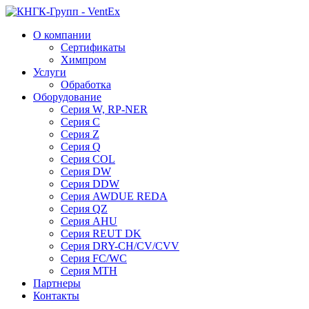
О компании
Сертификаты
Химпром
Услуги
Обработка
Оборудование
Серия W, RP-NER
Серия C
Серия Z
Серия Q
Серия COL
Серия DW
Серия DDW
Серия AWDUE REDA
Серия QZ
Серия AHU
Серия REUT DK
Серия DRY-CH/CV/CVV
Серия FC/WC
Серия MTH
Партнеры
Контакты